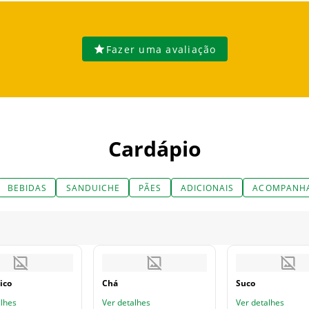
Fazer uma avaliação
Cardápio
BEBIDAS
SANDUICHE
PÃES
ADICIONAIS
ACOMPANH
ico
Chá
Suco
alhes
Ver detalhes
Ver detalhes