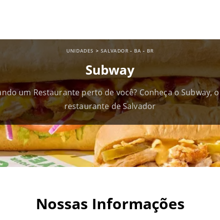
UNIDADES
>
SALVADOR
-
BA
-
BR
Subway
ando um Restaurante perto de você? Conheça o Subway, o
restaurante de Salvador
Nossas Informações